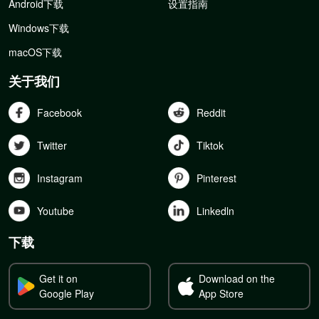
Android下载
设置指南
Windows下载
macOS下载
关于我们
Facebook
Reddit
Twitter
Tiktok
Instagram
Pinterest
Youtube
Linkedln
下载
Get it on
Download on the
Google Play
App Store